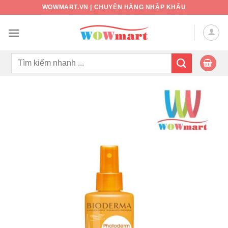
Bỏ
WOWMART.VN | CHUYÊN HÀNG NHẬP KHẨU
qua
nội
dung
Tìm
kiếm: