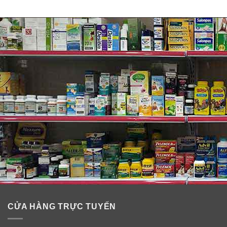
nhạy cảm, da thường, dòng cho trẻ em, da bị kích
thích…). Các sản phẩm của Bioderma được kiểm
nghiệm kỹ càng từ các chuyên da da liễu, được sản
xuất với sự nghiên cứu và thử nghiệm lâm sàng nghiêm
ngặt trước khi bán ra thị trường. Chính vì lẽ đó mà
Bioderma là cái tên được nhiều bác sĩ da liễu khuyên
dùng cũng như dòng sản phẩm của họ được nhiều
người có vấn đề về da lựa chọn.
CỬA HÀNG TRỰC TUYẾN