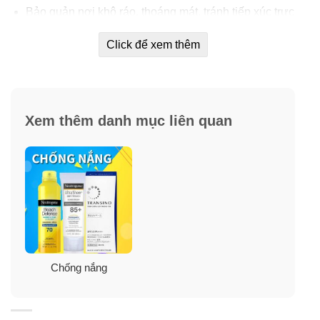
Bảo quản nơi khô ráo, thoáng mát, tránh tiếp xúc trực
tiếp với ánh nắng và nhiệt độ cao.
Click để xem thêm
Xem thêm danh mục liên quan
Thông tin thương hiệu
Bioderma là thương hiệu dược mỹ phẩm của Pháp, sản
Chống nắng
xuất rất nhiều các dòng sản phẩm khác nhau từ tẩy
trang đến sữa rửa mặt, kem chống nắng, kem dưỡng,
huyết thanh… cho từng loại da khác nhau (da dầu, da