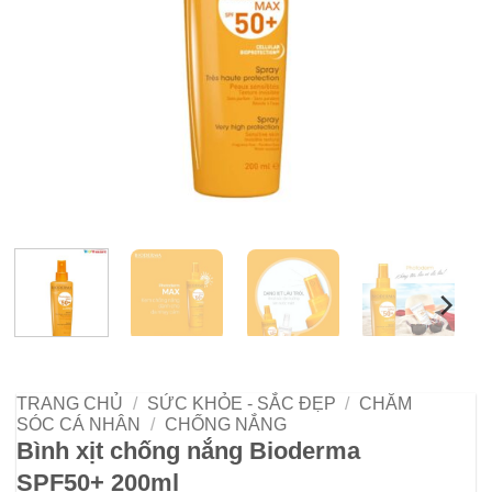
TRANG CHỦ
/
SỨC KHỎE - SẮC ĐẸP
/
CHĂM
SÓC CÁ NHÂN
/
CHỐNG NẮNG
Bình xịt chống nắng Bioderma
SPF50+ 200ml