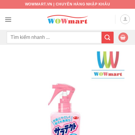
Bỏ
WOWMART.VN | CHUYÊN HÀNG NHẬP KHẨU
qua
nội
dung
Tìm
kiếm: