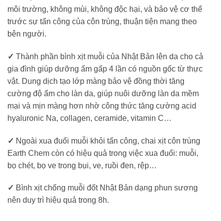
môi trường, không mùi, không độc hại, và bảo vệ cơ thể
trước sự tấn công của côn trùng, thuận tiện mang theo
bên người.
✓
Thành phần bình xịt muỗi của Nhật Bản lên da cho cả
gia đình giúp dưỡng ẩm gấp 4 lần có nguồn gốc từ thực
vật. Dung dịch tạo lớp màng bảo vệ đồng thời tăng
cường độ ẩm cho làn da, giúp nuôi dưỡng làn da mềm
mại và mịn màng hơn nhờ công thức tăng cường acid
hyaluronic Na, collagen, ceramide, vitamin C…
✓
Ngoài xua đuổi muỗi khỏi tấn công, chai xịt côn trùng
Earth Chem còn có hiệu quả trong việc xua đuổi: muỗi,
bọ chét, bọ ve trong bụi, ve, ruồi đen, rệp…
✓
Bình xịt chống muỗi đốt Nhật Bản dạng phun sương
nên duy trì hiệu quả trong 8h.