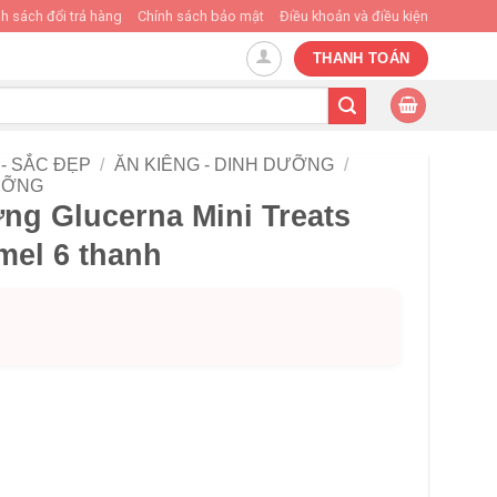
h sách đổi trả hàng
Chính sách bảo mật
Điều khoản và điều kiện
THANH TOÁN
- SẮC ĐẸP
/
ĂN KIÊNG - DINH DƯỠNG
/
DƯỠNG
ng Glucerna Mini Treats
mel 6 thanh