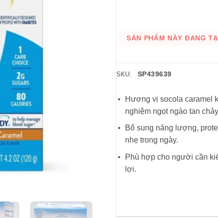
SẢN PHẨM NÀY ĐANG TẠM
SP439639
SKU:
Hương vị socola caramel k
nghiệm ngọt ngào tan chảy
Bổ sung năng lượng, protei
nhẹ trong ngày.
Phù hợp cho người cần kiể
lợi.