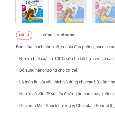
MÔ TẢ
THÔNG TIN BỔ SUNG
Bánh lúa mạch nho khô, socola đậu phộng, socola car
– Được chiết xuất từ 100% sữa bò kết hợp với ca cao
+ Bổ sung năng lượng cho cơ thể.
+ Là món ăn vặt yêu thích và dùng cho các bữa ăn nhẹ
+ Người có vấn đề về tiểu đường ăn bánh này không 
– Glucerna Mini Snack hương vị Chocolate Peanut (L