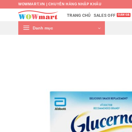
Bỏ
WOWMART.VN | CHUYÊN HÀNG NHẬP KHẨU
qua
SALES OFF
TRANG CHỦ
nội
dung
Danh mục