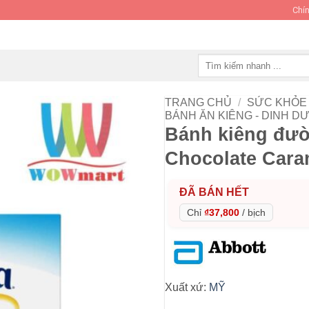
Chín
Tìm
kiếm:
TRANG CHỦ
/
SỨC KHỎE 
BÁNH ĂN KIÊNG - DINH 
Bánh kiêng đườ
Chocolate Cara
ĐÃ BÁN HẾT
Chỉ
₫37,800
/
bịch
Xuất xứ:
MỸ