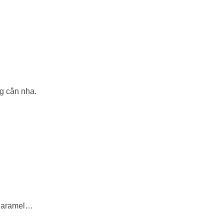
g cân nha.
 Caramel…