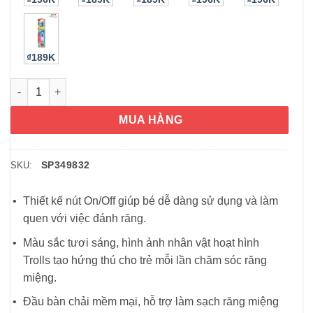
₫189K
Bàn chải đánh răng trẻ em Colgate Trolls dùng pin (Xanh Dươn
MUA HÀNG
SP349832
SKU:
Thiết kế nút On/Off giúp bé dễ dàng sử dụng và làm
quen với việc đánh răng.
Màu sắc tươi sáng, hình ảnh nhân vật hoạt hình
Trolls tạo hứng thú cho trẻ mỗi lần chăm sóc răng
miệng.
Đầu bàn chải mềm mại, hỗ trợ làm sạch răng miệng