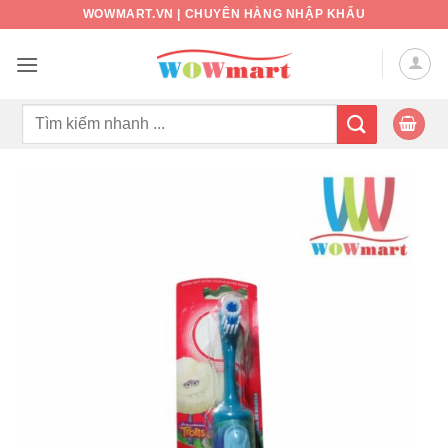
Bỏ
WOWMART.VN | CHUYÊN HÀNG NHẬP KHẨU
qua
nội
dung
Tìm
kiếm: