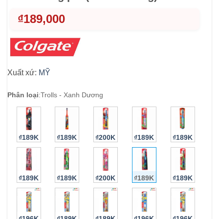
₫
189,000
Xuất xứ:
MỸ
Phân loại
:
Trolls - Xanh Dương
₫189K
₫189K
₫200K
₫189K
₫189K
₫189K
₫189K
₫200K
₫189K
₫189K
₫196K
₫189K
₫189K
₫196K
₫196K