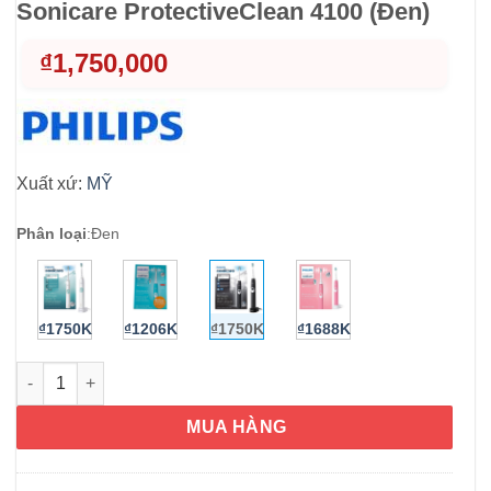
Sonicare ProtectiveClean 4100 (Đen)
₫
1,750,000
Xuất xứ:
MỸ
Phân loại
:
Đen
₫1750K
₫1206K
₫1750K
₫1688K
Bàn chải đánh răng điện Philips Sonicare ProtectiveClean 4100
MUA HÀNG