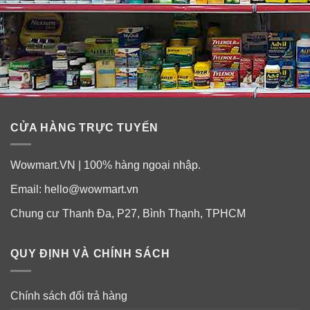
An cung ngưu hoàng là gì?
An cung ngưu hoàng (tiếng Trung: 安宫牛黄丸,
Angongniuhuang) là tên của một bài t.h.u.ố.c độc đáo và
nổi tiếng của y học cổ truyền Trung Quốc. Tác giả của
nó là danh y Ngô Quốc Thông, đời Thanh của Trung
Quốc. Nó được bào chế dưới dạng viên hoàn, dùng để
CỬA HÀNG TRỰC TUYẾN
uống. (
1
)
Wowmart.VN | 100% hàng ngoại nhập.
Email:
hello@wowmart.vn
Chung cư Thanh Đa, P27, Bình Thạnh, TPHCM
QUY ĐỊNH VÀ CHÍNH SÁCH
Chính sách đổi trả hàng