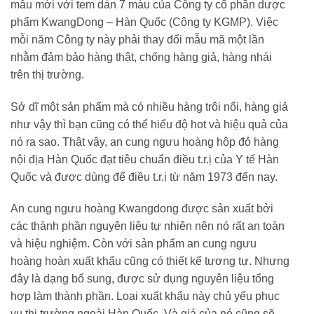
mẫu mới với tem dán 7 màu của Công ty cổ phần dược
phẩm KwangDong – Hàn Quốc (Công ty KGMP). Việc
mỗi năm Công ty này phải thay đổi mẫu mã một lần
nhằm đảm bảo hàng thật, chống hàng giả, hàng nhái
trên thị trường.
Sở dĩ một sản phẩm mà có nhiều hàng trôi nổi, hàng giả
như vậy thì bạn cũng có thể hiểu độ hot và hiệu quả của
nó ra sao. Thật vậy, an cung ngưu hoàng hộp đỏ hàng
nội địa Hàn Quốc đạt tiêu chuẩn điều t.r.ị của Y tế Hàn
Quốc và được dùng để điều t.r.ị từ năm 1973 đến nay.
An cung ngưu hoàng Kwangdong được sản xuất bởi
các thành phần nguyên liệu tự nhiên nên nó rất an toàn
và hiệu nghiệm. Còn với sản phẩm an cung ngưu
hoàng hoàn xuất khẩu cũng có thiết kế tương tự. Nhưng
đây là dạng bổ sung, được sử dụng nguyên liệu tổng
hợp làm thành phần. Loại xuất khẩu này chủ yếu phục
vụ thị trường ngoài Hàn Quốc. Và giá của nó cũng sẽ