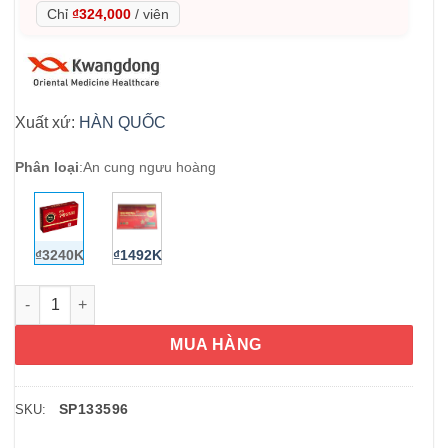
Chỉ
₫324,000
/
viên
Xuất xứ:
HÀN QUỐC
Phân loại
:
An cung ngưu hoàng
₫3240K
₫1492K
An cung ngưu hoàng hoàn Kwangdong 10 viên (Hàng nội địa) 
MUA HÀNG
SP133596
SKU: