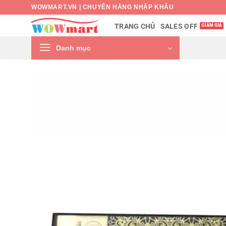
Bỏ
WOWMART.VN | CHUYÊN HÀNG NHẬP KHẨU
qua
SALES OFF
TRANG CHỦ
nội
dung
Danh mục