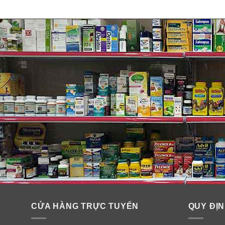
Thành phần An cung ngưu hoà
Thành phần gồm
:
red ginseng
(hồng sâm),
deer antle
đỏ
, cam thảo,
mật ong
. Rễ hoàng cầm, bạch liễm, quả 
bạch thược, xạ hương. Mạch môn, long não, đương 
CỬA HÀNG TRỰC TUYẾN
QUY ĐỊN