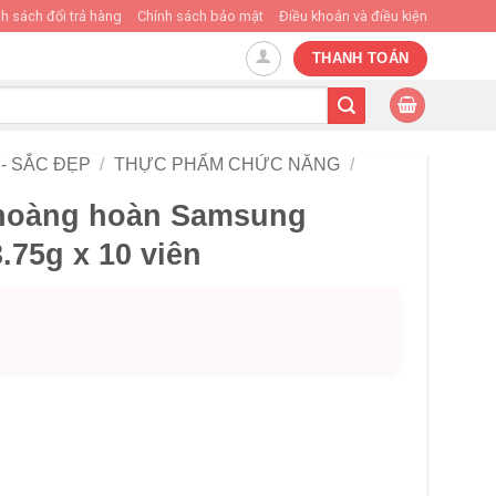
h sách đổi trả hàng
Chính sách bảo mật
Điều khoản và điều kiện
THANH TOÁN
- SẮC ĐẸP
/
THỰC PHẨM CHỨC NĂNG
/
hoàng hoàn Samsung
.75g x 10 viên