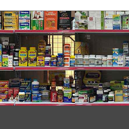
rm
bạch chỉ), schisandra (Ngũ vị tử). Củ hoài sơn,
táo
 quế, rễ sài hồ, rễ cất cánh, linh dương giác, rễ