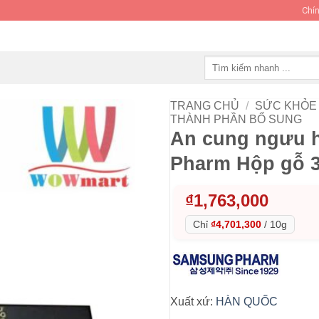
Chín
Tìm
kiếm:
TRANG CHỦ
/
SỨC KHỎE 
THÀNH PHẦN BỔ SUNG
An cung ngưu 
Pharm Hộp gỗ 3
₫
1,763,000
Chỉ
₫4,701,300
/
10g
Xuất xứ:
HÀN QUỐC