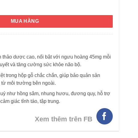
sung Pharm Hộp gỗ 3.75g x 10 viên số lượng
MUA HÀNG
HÌNH THẬT
 thảo dược cao, nổi bật với ngưu hoàng 45mg mỗi
 huyết và tăng cường sức khỏe não bộ.
iệt trong hộp gỗ chắc chắn, giúp bảo quản sản
 từ môi trường bên ngoài.
quý như hồng sâm, nhung hươu, đương quy, hỗ trợ
ảm giác tỉnh táo, tập trung.
Xem thêm trên FB