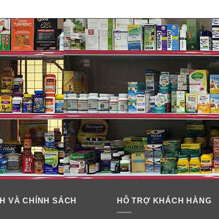
ng hoạt huyết bổ não Samsung Pha
r
(nhung hươu), cornus fruit (Sơn thù du), angelica root (rễ cây 
mơ, bồ hoàng, phục linh, thần khúc. Xuyên khung, ngưu hoàng, vỏ
quy, gừng, phòng phong…
H VÀ CHÍNH SÁCH
HỖ TRỢ KHÁCH HÀNG