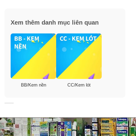
Công dụng kem lót Kose Sekkisei White BB Cream
SPF40 PA+++
Xem thêm danh mục liên quan
✓
Che phủ các khuyết điểm một cách tự nhiên.
✓
Làm sáng nền da hoàn hảo, đều màu.
✓
Kết cấu mỏng nhẹ.
✓
Chiết xuất từ các loại thảo dược và bảo vệ da khỏi
các tia UV-A và UV-B.
BB/Kem nền
CC/Kem lót
✓
Tiết kiệm thời gian, lâu trôi.
✓
Không chứa dầu khoáng, không gây bóng dầu, đổ
dầu nhờn trên mặt.
✓
Dưỡng ẩm, chống nắng, kiểm soát dầu, che khuyết