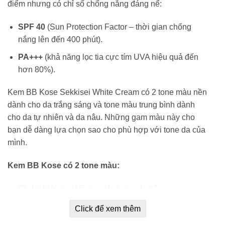
điểm nhưng có chỉ số chống nắng đáng nể:
SPF 40
(Sun Protection Factor – thời gian chống
nắng lên đến 400 phút).
PA+++
(khả năng lọc tia cực tím UVA hiệu quả đến
hơn 80%).
Kem BB Kose Sekkisei White Cream có 2 tone màu nền
dành cho da trắng sáng và tone màu trung bình dành
cho da tự nhiên và da nâu. Những gam màu này cho
bạn dễ dàng lựa chọn sao cho phù hợp với tone da của
mình.
Kem BB Kose có 2 tone màu:
01- Light Natural Beige dành cho da trắng.
02- Medium Natural Beige dành cho da tự nhiên và
Click để xem thêm
da ngâm.