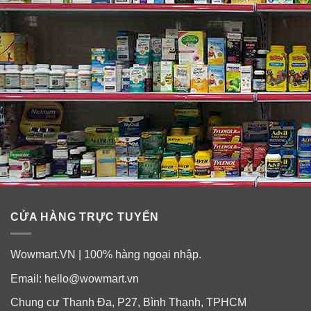
điểm, trang điểm thay cho lớp lót và lớp nền.
✓
Che các lỗ chân lông, các cấu trúc gồ ghề trên da,
mang lại làn da mịn mềm, căng mướt.
✓
Chống nắng và tia cực tím, không để da bị bắt nắng
như các mỹ phẩm trang điểm khác.
CỬA HÀNG TRỰC TUYẾN
Wowmart.VN | 100% hàng ngoại nhập.
Email:
hello@wowmart.vn
Chung cư Thanh Đa, P27, Bình Thạnh, TPHCM