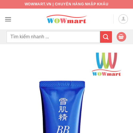
Bỏ
WOWMART.VN | CHUYÊN HÀNG NHẬP KHẨU
qua
nội
dung
Tìm
kiếm: