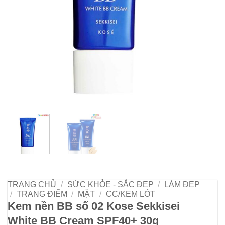
TRANG CHỦ
/
SỨC KHỎE - SẮC ĐẸP
/
LÀM ĐẸP
/
TRANG ĐIỂM
/
MẶT
/
CC/KEM LÓT
Kem nền BB số 02 Kose Sekkisei
White BB Cream SPF40+ 30g