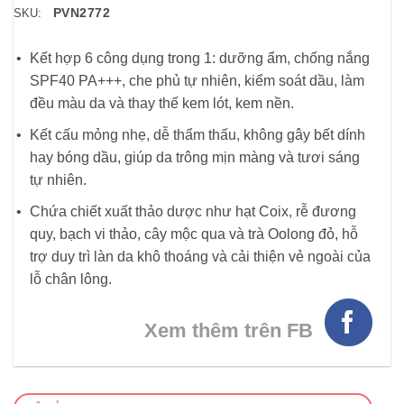
PVN2772
SKU:
Kết hợp 6 công dụng trong 1: dưỡng ẩm, chống nắng
SPF40 PA+++, che phủ tự nhiên, kiểm soát dầu, làm
đều màu da và thay thế kem lót, kem nền.
Kết cấu mỏng nhẹ, dễ thẩm thấu, không gây bết dính
hay bóng dầu, giúp da trông mịn màng và tươi sáng
tự nhiên.
Chứa chiết xuất thảo dược như hạt Coix, rễ đương
quy, bạch vi thảo, cây mộc qua và trà Oolong đỏ, hỗ
trợ duy trì làn da khô thoáng và cải thiện vẻ ngoài của
lỗ chân lông.
Xem thêm trên FB