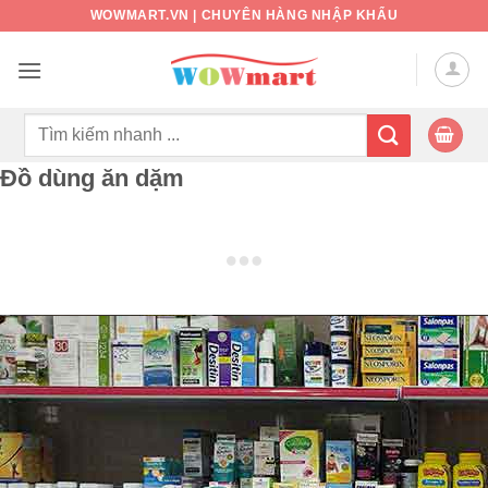
Bỏ
WOWMART.VN | CHUYÊN HÀNG NHẬP KHẨU
qua
nội
dung
Tìm
kiếm:
Đồ dùng ăn dặm