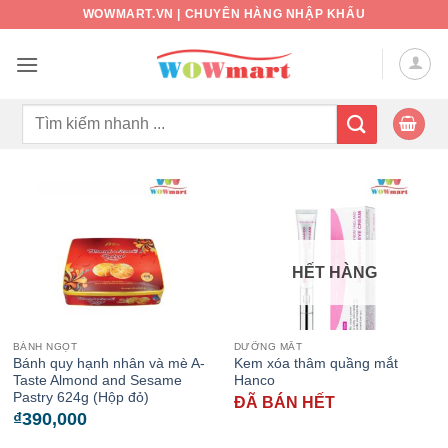
Bỏ
WOWMART.VN | CHUYÊN HÀNG NHẬP KHẨU
qua
nội
dung
Tìm
kiếm:
HẾT HÀNG
BÁNH NGỌT
DƯỠNG MẮT
Bánh quy hạnh nhân và mè A-
Kem xóa thâm quầng mắt
Taste Almond and Sesame
Hanco
Pastry 624g (Hộp đỏ)
ĐÃ BÁN HẾT
₫
390,000