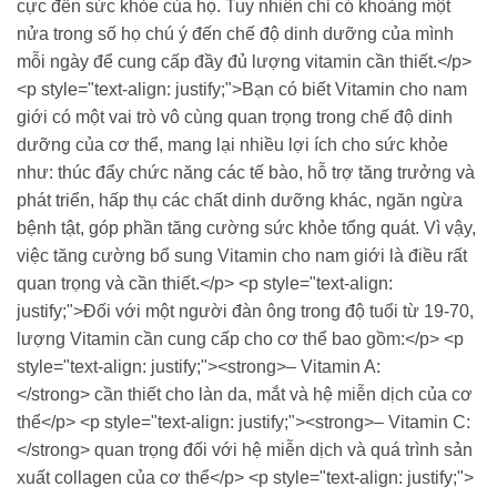
cực đến sức khỏe của họ. Tuy nhiên chỉ có khoảng một
nửa trong số họ chú ý đến chế độ dinh dưỡng của mình
mỗi ngày để cung cấp đầy đủ lượng vitamin cần thiết.</p>
<p style="text-align: justify;">Bạn có biết Vitamin cho nam
giới có một vai trò vô cùng quan trọng trong chế độ dinh
dưỡng của cơ thể, mang lại nhiều lợi ích cho sức khỏe
như: thúc đẩy chức năng các tế bào, hỗ trợ tăng trưởng và
phát triển, hấp thụ các chất dinh dưỡng khác, ngăn ngừa
bệnh tật, góp phần tăng cường sức khỏe tổng quát. Vì vậy,
việc tăng cường bổ sung Vitamin cho nam giới là điều rất
quan trọng và cần thiết.</p> <p style="text-align:
justify;">Đối với một người đàn ông trong độ tuổi từ 19-70,
lượng Vitamin cần cung cấp cho cơ thể bao gồm:</p> <p
style="text-align: justify;"><strong>– Vitamin A:
</strong> cần thiết cho làn da, mắt và hệ miễn dịch của cơ
thể</p> <p style="text-align: justify;"><strong>– Vitamin C:
</strong> quan trọng đối với hệ miễn dịch và quá trình sản
xuất collagen của cơ thể</p> <p style="text-align: justify;">