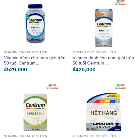
VITAMIN CHO NGƯỜI LỚN
VITAMIN CHO NGƯỜI LỚN
Vitamin dành cho nam giới trên
Vitamin dành cho nam giới trên
50 tuổi Centrum...
50 tuổi Centrum...
₫
529,000
₫
420,000
HẾT HÀNG
VITAMIN CHO NGƯỜI LỚN
VITAMIN CHO NGƯỜI LỚN