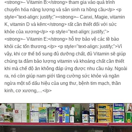
<strong>– Vitamin B:</strong> tham gia vào quá trình
chuyển hóa năng lượng và sản sinh ra hồng cầu</p> <p
style="text-align: justify;"><strong>– Canxi, Magie, vitamin
K, vitamin D và kẽm:</strong> rất cần thiết đối với sức
khỏe của xương</p> <p style="text-align: justify;">
<strong>– Vitamin E:</strong> hỗ trợ bảo vệ các tề bào
khỏi các tổn thương.</p> <p style="text-align: justify;">Vì
vậy, khi cơ thể bổ sung đủ dưỡng chất, đủ Vitamin sẽ giúp
chúng ta đảm bảo lượng vitamin và khoáng chất cần thiết
khi mà chế độ ăn không đáp ứng được nhu cầu này. Ngoài
ra, nó còn giúp nam giới tăng cường sức khỏe và ngăn
ngừa một số dấu hiệu của ung thư, bệnh tim mạch, thần
kinh, cơ xương,…</p>