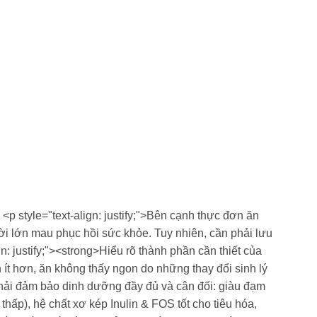
p style="text-align: justify;">Bên cạnh thực đơn ăn
ời lớn mau phục hồi sức khỏe. Tuy nhiên, cần phải lưu
: justify;"><strong>Hiểu rõ thành phần cần thiết của
 ít hơn, ăn không thấy ngon do những thay đổi sinh lý
 phải đảm bảo dinh dưỡng đầy đủ và cân đối: giàu đạm
ấp), hệ chất xơ kép Inulin & FOS tốt cho tiêu hóa,