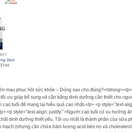
NG
 BỘT
ng Vani
237ml
 lớn mau phục hồi sức khỏe – Dùng sao cho đúng?</strong></p> <
tối ưu giúp bổ sung và cân bằng dinh dưỡng cần thiết cho ngư
ao tuổi để mang lại hiệu quả cao nhất.</p> <p style="text-align
 <p style="text-align: justify;">Người cao tuổi có xu hướng ăn
 chất dinh dưỡng thiết yếu. Tối ưu nhất là thành phần của sữa
 mạch (nhưng cần chứa hàm lượng acid béo no và cholesterol th