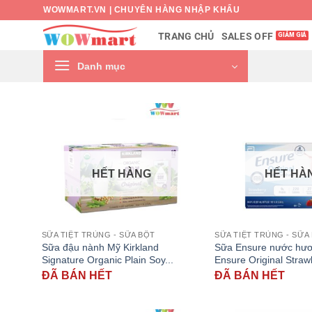
Bỏ
WOWMART.VN | CHUYÊN HÀNG NHẬP KHẨU
qua
SALES OFF
TRANG CHỦ
nội
dung
Danh mục
HẾT HÀNG
HẾT HÀ
SỮA TIỆT TRÙNG - SỮA BỘT
SỮA TIỆT TRÙNG - SỮA
Sữa đậu nành Mỹ Kirkland
Sữa Ensure nước hư
Signature Organic Plain Soy...
Ensure Original Straw
ĐÃ BÁN HẾT
ĐÃ BÁN HẾT