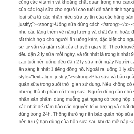
cùng các vitamin và khoáng chất quan trọng như canx
của các loại sữa cho người cao tuổi để tránh tình t
loại sữa từ các nhãn hiệu sữa uy tín của các hãng sản
justify;"><strong>Uống sữa đúng cách </strong></p> <
nhu cầu tăng thêm về năng lượng và chất đạm, hoặc để 
rất thích hợp cho người ăn uống kém, đặc biệt cho n
sự tư vấn và giám sát của chuyên gia y tế. Theo khu
đều đặn 2 ly sữa mỗi ngày, và tốt nhất là trong ít nhấ
cao tuổi nên uống đều đặn 2 ly sữa mỗi ngày Người ca
ăn sáng ít nhất 1 tiếng đồng hồ. Ngoài ra, uống 1 ly 
style="text-align: justify;"><strong>Pha sữa và bảo qu
quản sữa trong suốt thời gian sử dụng. Nếu không có
những thành phần có trong sữa. Người dùng cần chú 
nhãn sản phẩm, dùng muỗng gạt ngang có trong hộp,
xác nhất để đảm bảo các nguyên tố vi lượng và chất d
dùng trong 24h. Thông thường nên bảo quản hộp sữa 
nên lưu ý hạn dùng của hộp sữa sau khi đã mở nắp.