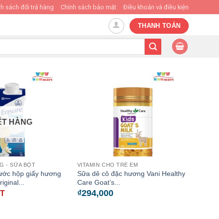
h sách đổi trả hàng
Chính sách bảo mật
Điều khoản và điều kiện
THANH TOÁN
ẾT HÀNG
G - SỮA BỘT
VITAMIN CHO TRẺ EM
ước hộp giấy hương
Sữa dê cô đặc hương Vani Healthy
iginal...
Care Goat’s...
₫
294,000
ẾT