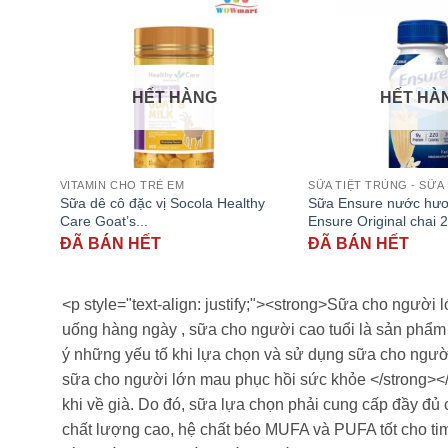
HẾT HÀNG
HẾT HÀ
VITAMIN CHO TRẺ EM
SỮA TIỆT TRÙNG - SỮA
Sữa dê cô đặc vị Socola Healthy
Sữa Ensure nước hươ
Care Goat’s...
Ensure Original chai 
ĐÃ BÁN HẾT
ĐÃ BÁN HẾT
<p style="text-align: justify;"><strong>Sữa cho người
uống hàng ngày , sữa cho người cao tuổi là sản phẩm 
ý những yếu tố khi lựa chọn và sử dụng sữa cho người c
sữa cho người lớn mau phục hồi sức khỏe </strong></p>
khi về già. Do đó, sữa lựa chọn phải cung cấp đầy đủ
chất lượng cao, hệ chất béo MUFA và PUFA tốt cho tim