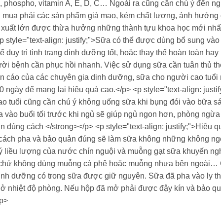
i, phospho, vitamin A, E, D, C… Ngoài ra cũng cần chú ý đến n
rạng mua phải các sản phẩm giả mạo, kém chất lượng, ảnh hưởn
 xuất lớn được thừa hưởng những thành tựu khoa học mới nhất v
p style="text-align: justify;">Sữa có thể được dùng bổ sung và
duy trì tình trạng dinh dưỡng tốt, hoặc thay thế hoàn toàn hay
gười bệnh cần phục hồi nhanh. Việc sử dụng sữa cần tuân thủ 
yến cáo của các chuyên gia dinh dưỡng, sữa cho người cao tuổ
t 90 ngày để mang lại hiệu quả cao.</p> <p style="text-align: j
o tuổi cũng cần chú ý không uống sữa khi bụng đói vào bữa sán
sữa vào buổi tối trước khi ngủ sẽ giúp ngủ ngon hơn, phòng ngừ
ản đúng cách </strong></p> <p style="text-align: justify;">Hiệ
 cách pha và bảo quản đúng sẽ làm sữa không những không ngo
ý liều lượng của nước chín nguội và muỗng gạt sữa khuyến ng
 chứ không dùng muỗng cà phê hoặc muỗng nhựa bên ngoài… C
inh dưỡng có trong sữa được giữ nguyên. Sữa đã pha vào ly thì
ở nhiệt độ phòng. Nếu hộp đã mở phải được đậy kín và bảo qu
</p>