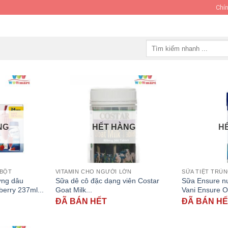
Chín
Tìm
kiếm:
NG
HẾT HÀNG
H
 BỘT
VITAMIN CHO NGƯỜI LỚN
SỮA TIỆT TRÙN
ơng dâu
Sữa dê cô đặc dạng viên Costar
Sữa Ensure n
berry 237ml...
Goat Milk...
Vani Ensure Or
ĐÃ BÁN HẾT
ĐÃ BÁN H