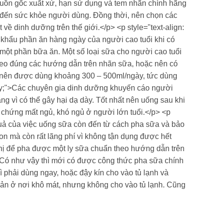
guồn gốc xuất xứ, hạn sử dụng và tem nhãn chính hãng
g đến sức khỏe người dùng. Đồng thời, nên chọn các
ề dinh dưỡng trên thế giới.</p> <p style="text-align:
o khẩu phần ăn hàng ngày của người cao tuổi khi có
 một phần bữa ăn. Một số loại sữa cho người cao tuổi
theo đúng các hướng dẫn trên nhãn sữa, hoặc nên có
i nên được dùng khoảng 300 – 500ml/ngày, tức dùng
ustify;">Các chuyên gia dinh dưỡng khuyến cáo người
g vì có thể gây hại dạ dày. Tốt nhất nên uống sau khi
a chứng mất ngủ, khó ngủ ở người lớn tuổi.</p> <p
u quả của việc uống sữa còn đến từ cách pha sữa và bảo
n mà còn rất lãng phí vì không tận dụng được hết
hị để pha được một ly sữa chuẩn theo hướng dẫn trên
ó như vậy thì mới có được công thức pha sữa chính
 phải dùng ngay, hoặc đậy kín cho vào tủ lạnh và
ản ở nơi khô mát, nhưng không cho vào tủ lạnh. Cũng