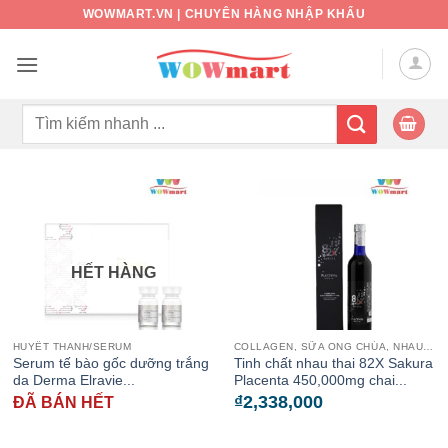
Bỏ
WOWMART.VN | CHUYÊN HÀNG NHẬP KHẨU
qua
nội
dung
Tìm
kiếm:
HẾT HÀNG
HUYẾT THANH/SERUM
COLLAGEN, SỮA ONG CHÚA, NHAU THAI CỪU
Serum tế bào gốc dưỡng trắng
Tinh chất nhau thai 82X Sakura
da Derma Elravie...
Placenta 450,000mg chai...
₫
2,338,000
ĐÃ BÁN HẾT