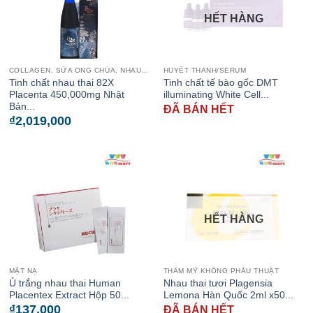
HẾT HÀNG
COLLAGEN, SỮA ONG CHÚA, NHAU THAI CỪU
HUYẾT THANH/SERUM
Tinh chất nhau thai 82X
Tinh chất tế bào gốc DMT
Placenta 450,000mg Nhật
illuminating White Cell...
Bản...
ĐÃ BÁN HẾT
₫
2,019,000
HẾT HÀNG
MẶT NẠ
THẨM MỸ KHÔNG PHẪU THUẬT
Ủ trắng nhau thai Human
Nhau thai tươi Plagensia
Placentex Extract Hộp 50...
Lemona Hàn Quốc 2ml x50...
₫
137,000
ĐÃ BÁN HẾT