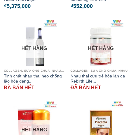
₫
5,375,000
₫
552,000
HẾT HÀNG
HẾT HÀNG
COLLAGEN, SỮA ONG CHÚA, NHAU THAI CỪU
COLLAGEN, SỮA ONG CHÚA, NHAU THAI CỪU
Tinh chất nhau thai heo chống
Nhau thai cừu trẻ hóa làn da
lão hóa dạng...
Rebirth Life...
ĐÃ BÁN HẾT
ĐÃ BÁN HẾT
HẾT HÀNG