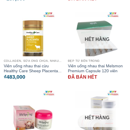
HẾT HÀNG
COLLAGEN, SỮA ONG CHÚA, NHAU THAI CỪU
ĐẸP TỪ BÊN TRONG
Viên uống nhau thai cừu
Viên uống nhau thai Melsmon
Healthy Care Sheep Placenta...
Premium Capsule 120 viên
₫
483,000
ĐÃ BÁN HẾT
HẾT HÀNG