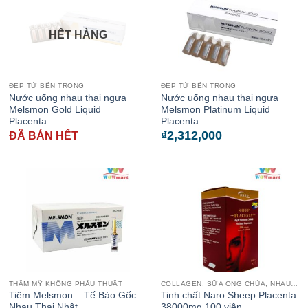
HẾT HÀNG
ĐẸP TỪ BÊN TRONG
ĐẸP TỪ BÊN TRONG
Nước uống nhau thai ngựa
Nước uống nhau thai ngựa
Melsmon Gold Liquid
Melsmon Platinum Liquid
Placenta...
Placenta...
₫
2,312,000
ĐÃ BÁN HẾT
THẨM MỸ KHÔNG PHẪU THUẬT
COLLAGEN, SỮA ONG CHÚA, NHAU THAI CỪU
Tiêm Melsmon – Tế Bào Gốc
Tinh chất Naro Sheep Placenta
Nhau Thai Nhật...
38000mg 100 viên