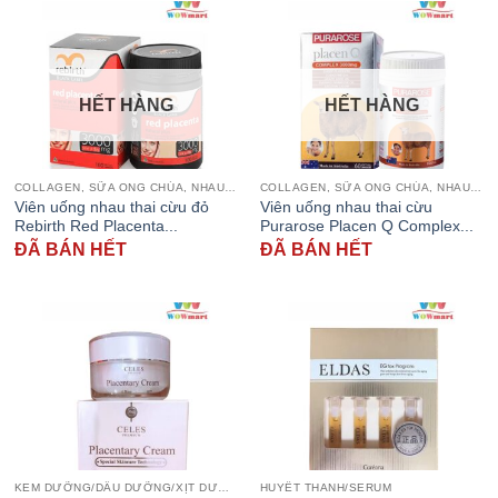
HẾT HÀNG
HẾT HÀNG
COLLAGEN, SỮA ONG CHÚA, NHAU THAI CỪU
COLLAGEN, SỮA ONG CHÚA, NHAU THAI CỪU
Viên uống nhau thai cừu đỏ
Viên uống nhau thai cừu
Rebirth Red Placenta...
Purarose Placen Q Complex...
ĐÃ BÁN HẾT
ĐÃ BÁN HẾT
KEM DƯỠNG/DẦU DƯỠNG/XỊT DƯỠNG
HUYẾT THANH/SERUM