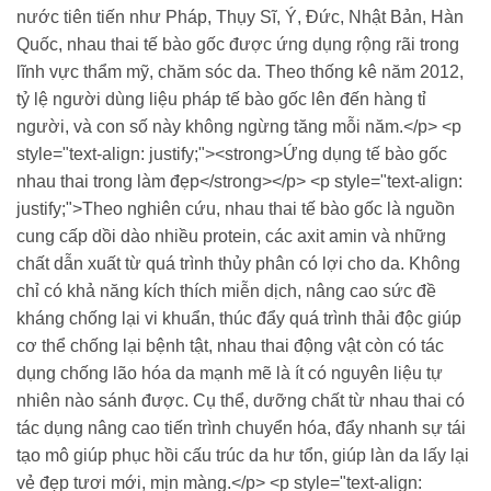
nước tiên tiến như Pháp, Thụy Sĩ, Ý, Đức, Nhật Bản, Hàn
Quốc, nhau thai tế bào gốc được ứng dụng rộng rãi trong
lĩnh vực thẩm mỹ, chăm sóc da. Theo thống kê năm 2012,
tỷ lệ người dùng liệu pháp tế bào gốc lên đến hàng tỉ
người, và con số này không ngừng tăng mỗi năm.</p> <p
style="text-align: justify;"><strong>Ứng dụng tế bào gốc
nhau thai trong làm đẹp</strong></p> <p style="text-align:
justify;">Theo nghiên cứu, nhau thai tế bào gốc là nguồn
cung cấp dồi dào nhiều protein, các axit amin và những
chất dẫn xuất từ quá trình thủy phân có lợi cho da. Không
chỉ có khả năng kích thích miễn dịch, nâng cao sức đề
kháng chống lại vi khuẩn, thúc đẩy quá trình thải độc giúp
cơ thể chống lại bệnh tật, nhau thai động vật còn có tác
dụng chống lão hóa da mạnh mẽ là ít có nguyên liệu tự
nhiên nào sánh được. Cụ thể, dưỡng chất từ nhau thai có
tác dụng nâng cao tiến trình chuyển hóa, đẩy nhanh sự tái
tạo mô giúp phục hồi cấu trúc da hư tổn, giúp làn da lấy lại
vẻ đẹp tươi mới, mịn màng.</p> <p style="text-align: