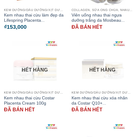
KEM DƯỠNG/DẦU DƯỠNG/XỊT DƯỠNG
COLLAGEN, SỮA ONG CHÚA, NHAU THAI CỪU
Kem nhau thai cừu làm đẹp da
Viên uống nhau thai ngựa
Lifespring Placenta...
dưỡng trắng da Mosbeau...
₫
153,000
ĐÃ BÁN HẾT
HẾT HÀNG
HẾT HÀNG
KEM DƯỠNG/DẦU DƯỠNG/XỊT DƯỠNG
KEM DƯỠNG/DẦU DƯỠNG/XỊT DƯỠNG
Kem nhau thai cừu Costar
Kem nhau thai cừu xóa nhăn
Placenta Cream 100g
da Costar Q10+...
ĐÃ BÁN HẾT
ĐÃ BÁN HẾT