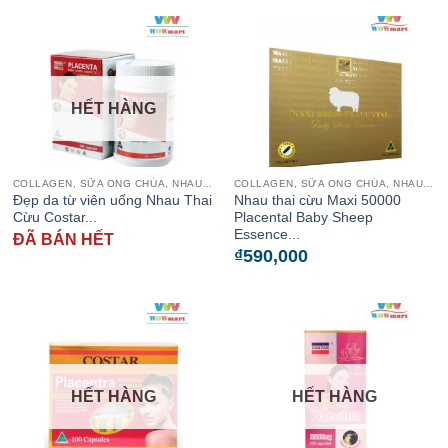
HẾT HÀNG
COLLAGEN, SỮA ONG CHÚA, NHAU THAI CỪU
COLLAGEN, SỮA ONG CHÚA, NHAU THAI CỪU
Đẹp da từ viên uống Nhau Thai
Nhau thai cừu Maxi 50000
Cừu Costar...
Placental Baby Sheep
Essence...
ĐÃ BÁN HẾT
₫
590,000
HẾT HÀNG
HẾT HÀNG