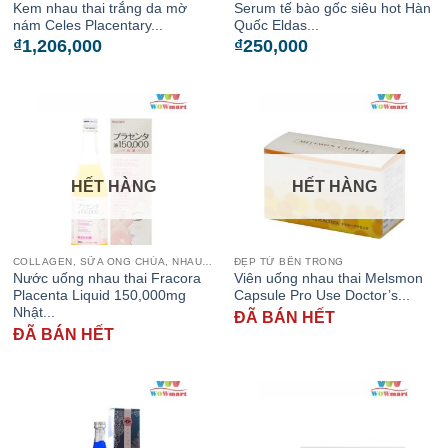
Kem nhau thai trắng da mờ
Serum tế bào gốc siêu hot Hàn
nám Celes Placentary...
Quốc Eldas...
₫
1,206,000
₫
250,000
HẾT HÀNG
HẾT HÀNG
COLLAGEN, SỮA ONG CHÚA, NHAU THAI CỪU
ĐẸP TỪ BÊN TRONG
Nước uống nhau thai Fracora
Viên uống nhau thai Melsmon
Placenta Liquid 150,000mg
Capsule Pro Use Doctor’s...
Nhật...
ĐÃ BÁN HẾT
ĐÃ BÁN HẾT