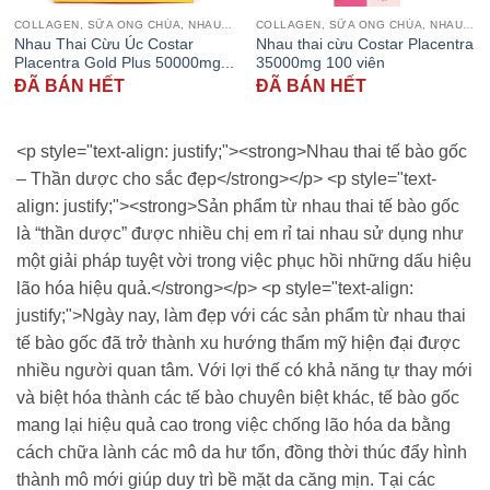
COLLAGEN, SỮA ONG CHÚA, NHAU THAI CỪU
COLLAGEN, SỮA ONG CHÚA, NHAU THAI CỪU
Nhau Thai Cừu Úc Costar
Nhau thai cừu Costar Placentra
Placentra Gold Plus 50000mg...
35000mg 100 viên
ĐÃ BÁN HẾT
ĐÃ BÁN HẾT
<p style="text-align: justify;"><strong>Nhau thai tế bào gốc
– Thần dược cho sắc đẹp</strong></p> <p style="text-
align: justify;"><strong>Sản phẩm từ nhau thai tế bào gốc
là “thần dược” được nhiều chị em rỉ tai nhau sử dụng như
một giải pháp tuyệt vời trong việc phục hồi những dấu hiệu
lão hóa hiệu quả.</strong></p> <p style="text-align:
justify;">Ngày nay, làm đẹp với các sản phẩm từ nhau thai
tế bào gốc đã trở thành xu hướng thẩm mỹ hiện đại được
nhiều người quan tâm. Với lợi thế có khả năng tự thay mới
và biệt hóa thành các tế bào chuyên biệt khác, tế bào gốc
mang lại hiệu quả cao trong việc chống lão hóa da bằng
cách chữa lành các mô da hư tổn, đồng thời thúc đẩy hình
thành mô mới giúp duy trì bề mặt da căng mịn. Tại các