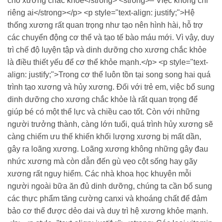
cho xương chắc khỏe</strong> <strong>– Việc không chỉ
riêng ai</strong></p> <p style="text-align: justify;">Hệ
thống xương rất quan trọng như tạo nên hình hài, hỗ trợ
các chuyển động cơ thể và tạo tế bào máu mới. Vì vậy, duy
trì chế độ luyện tập và dinh dưỡng cho xương chắc khỏe
là điều thiết yếu để cơ thể khỏe mạnh.</p> <p style="text-
align: justify;">Trong cơ thể luôn tồn tại song song hai quá
trình tạo xương và hủy xương. Đối với trẻ em, việc bổ sung
dinh dưỡng cho xương chắc khỏe là rất quan trọng để
giúp bé có một thể lực và chiều cao tốt. Còn với những
người trưởng thành, càng lớn tuổi, quá trình hủy xương sẽ
càng chiếm ưu thế khiến khối lượng xương bị mất dần,
gây ra loãng xương. Loãng xương không những gây đau
nhức xương mà còn dẫn đến gù vẹo cột sống hay gãy
xương rất nguy hiểm. Các nhà khoa học khuyên mỗi
người ngoài bữa ăn đủ dinh dưỡng, chúng ta cần bổ sung
các thực phẩm tăng cường canxi và khoáng chất để đảm
bảo cơ thể được dẻo dai và duy trì hệ xương khỏe mạnh.