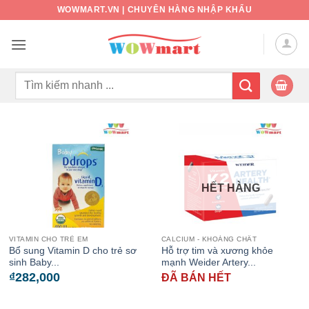
Bỏ
WOWMART.VN | CHUYÊN HÀNG NHẬP KHẨU
qua
nội
dung
Tìm
kiếm:
HẾT HÀNG
VITAMIN CHO TRẺ EM
CALCIUM - KHOÁNG CHẤT
Bổ sung Vitamin D cho trẻ sơ
Hỗ trợ tim và xương khỏe
sinh Baby...
mạnh Weider Artery...
₫
282,000
ĐÃ BÁN HẾT