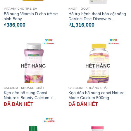
VITAMIN CHO TRẺ EM
KHỚP - GOUT
Bổ sung Vitamin D cho trẻ sơ
Hỗ trợ bệnh thoái hóa cột sống
sinh Baby...
DaVinci Disc-Discovery...
₫
386,000
₫
1,316,000
HẾT HÀNG
HẾT HÀNG
CALCIUM - KHOÁNG CHẤT
CALCIUM - KHOÁNG CHẤT
Kẹo dẻo bổ sung Canxi
Kẹo dẻo bổ sung canxi Nature
Nature’s Bounty Calcium +...
Made Calcium 500mg...
ĐÃ BÁN HẾT
ĐÃ BÁN HẾT