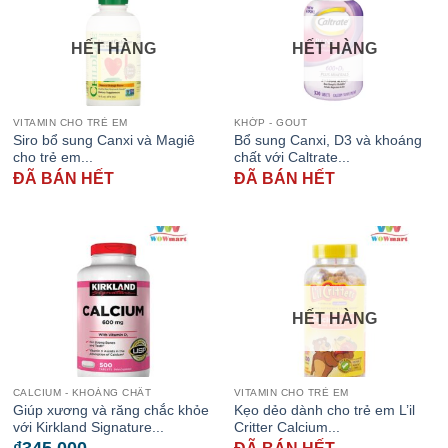
HẾT HÀNG
HẾT HÀNG
VITAMIN CHO TRẺ EM
KHỚP - GOUT
Siro bổ sung Canxi và Magiê
Bổ sung Canxi, D3 và khoáng
cho trẻ em...
chất với Caltrate...
ĐÃ BÁN HẾT
ĐÃ BÁN HẾT
HẾT HÀNG
CALCIUM - KHOÁNG CHẤT
VITAMIN CHO TRẺ EM
Giúp xương và răng chắc khỏe
Kẹo dẻo dành cho trẻ em L’il
với Kirkland Signature...
Critter Calcium...