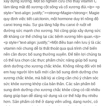
xây dựng xương. Một số nghiên cứu cho thấy vitamin C
làm tăng mật độ xương cột sống và cổ xương đùi.</p> <p
style="text-align: justify;"><strong>Magie</strong>: Magie
quy định việc tiết calcitonin, một hormone duy trì nồng độ
canxi trong máu. Sự gia tăng hấp thu canxi ở ruột vẽ
đường sức mạnh cho xương. Nó cũng giúp xây dựng sức
đề kháng cơ thể chống lại các bệnh xương liên quan.</p>
<p style="text-align: justify;">Một điều bạn nên lưu ý là các
vitamin nói chung dễ bị thất thoát qua quá trình chế biến
nên cần được bổ sung thường xuyên. Để tiện lợi chúng ta
có thể lựa chọn các thực phẩm chức năng giúp bổ sung
dinh dưỡng cho xương chắc khỏe. Không riêng đối với trẻ
em hay người lớn tuổi mới cần bổ sung dinh dưỡng cho
xương chắc khỏe, mà bất kỳ ai cũng cần chú ý chăm sóc
sức khỏe xương khớp của bản thân. Các sản phẩm bổ
sung dinh dưỡng cho xương chắc khỏe cũng có rất nhiều
dạng giúp bạn dễ dàng sử dụng và cơ thể hấp thụ nhiều
hơn. Sản phẩm có thể ở dạng viên uống, dạng nước, có