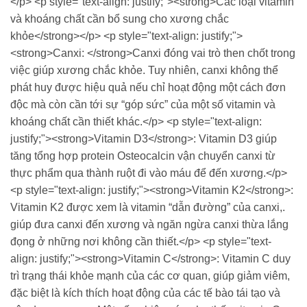
</p> <p style="text-align: justify;"><strong>Các loại vitamin
và khoáng chất cần bổ sung cho xương chắc
khỏe</strong></p> <p style="text-align: justify;">
<strong>Canxi: </strong>Canxi đóng vai trò then chốt trong
việc giúp xương chắc khỏe. Tuy nhiên, canxi không thể
phát huy được hiệu quả nếu chỉ hoạt động một cách đơn
độc mà còn cần tới sự “góp sức” của một số vitamin và
khoáng chất cần thiết khác.</p> <p style="text-align:
justify;"><strong>Vitamin D3</strong>: Vitamin D3 giúp
tăng tổng hợp protein Osteocalcin vận chuyển canxi từ
thực phẩm qua thành ruột đi vào máu để đến xương.</p>
<p style="text-align: justify;"><strong>Vitamin K2</strong>:
Vitamin K2 được xem là vitamin “dẫn đường” của canxi,.
giúp đưa canxi đến xương và ngăn ngừa canxi thừa lắng
đọng ở những nơi không cần thiết.</p> <p style="text-
align: justify;"><strong>Vitamin C</strong>: Vitamin C duy
trì trạng thái khỏe mạnh của các cơ quan, giúp giảm viêm,
đặc biệt là kích thích hoạt động của các tế bào tái tạo và