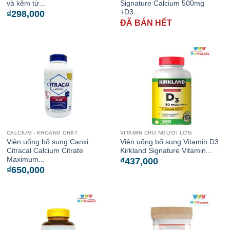
và kẽm từ...
Signature Calcium 500mg
+D3...
₫
298,000
ĐÃ BÁN HẾT
CALCIUM - KHOÁNG CHẤT
VITAMIN CHO NGƯỜI LỚN
Viên uống bổ sung Canxi
Viên uống bổ sung Vitamin D3
Citracal Calcium Citrate
Kirkland Signature Vitamin...
Maximum...
₫
437,000
₫
650,000