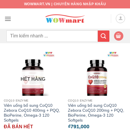
Bỏ
WOWMART.VN | CHUYÊN HÀNG NHẬP KHẨU
qua
nội
dung
Tìm
kiếm:
HẾT HÀNG
COQ10 ENZYME
COQ10 ENZYME
Viên uống bổ sung CoQ10
Viên uống bổ sung CoQ10
Zebora CoQ10 400mg + PQQ,
Zebora CoQ10 200mg + PQQ,
BioPerine, Omega-3 120
BioPerine, Omega-3 120
Softgels
Softgels
₫
791,000
ĐÃ BÁN HẾT