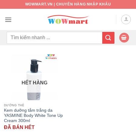
Bỏ
WOWMART.VN | CHUYÊN HÀNG NHẬP KHẨU
qua
nội
dung
Tìm
kiếm:
HẾT HÀNG
DƯỠNG THỂ
Kem dưỡng tắm trắng da
YASMINE Body White Tone Up
Cream 300ml
ĐÃ BÁN HẾT