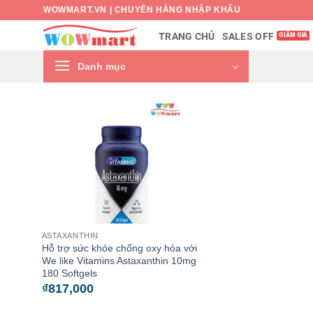
Bỏ
WOWMART.VN | CHUYÊN HÀNG NHẬP KHẨU
qua
SALES OFF
TRANG CHỦ
nội
dung
Danh mục
ASTAXANTHIN
Hỗ trợ sức khỏe chống oxy hóa với
We like Vitamins Astaxanthin 10mg
180 Softgels
₫
817,000