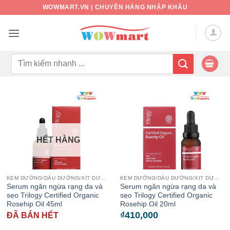
Bỏ
WOWMART.VN | CHUYÊN HÀNG NHẬP KHẨU
qua
nội
dung
Tìm
kiếm:
HẾT HÀNG
KEM DƯỠNG/DẦU DƯỠNG/XỊT DƯỠNG
KEM DƯỠNG/DẦU DƯỠNG/XỊT DƯỠNG
Serum ngăn ngừa rạng da và
Serum ngăn ngừa rạng da và
sẹo Trilogy Certified Organic
sẹo Trilogy Certified Organic
Rosehip Oil 45ml
Rosehip Oil 20ml
₫
410,000
ĐÃ BÁN HẾT