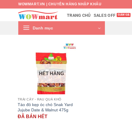
Bỏ
WOWMART.VN | CHUYÊN HÀNG NHẬP KHẨU
qua
SALES OFF
TRANG CHỦ
nội
dung
Danh mục
HẾT HÀNG
TRÁI CÂY - RAU QUẢ KHÔ
Táo đỏ kẹp óc chó Snak Yard
Jujube Date & Walnut 475g
ĐÃ BÁN HẾT