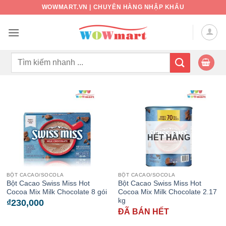
Bỏ
WOWMART.VN | CHUYÊN HÀNG NHẬP KHẨU
qua
nội
dung
Tìm
kiếm:
HẾT HÀNG
BỘT CACAO/SOCOLA
BỘT CACAO/SOCOLA
Bột Cacao Swiss Miss Hot
Bột Cacao Swiss Miss Hot
Cocoa Mix Milk Chocolate 8 gói
Cocoa Mix Milk Chocolate 2.17
kg
₫
230,000
ĐÃ BÁN HẾT