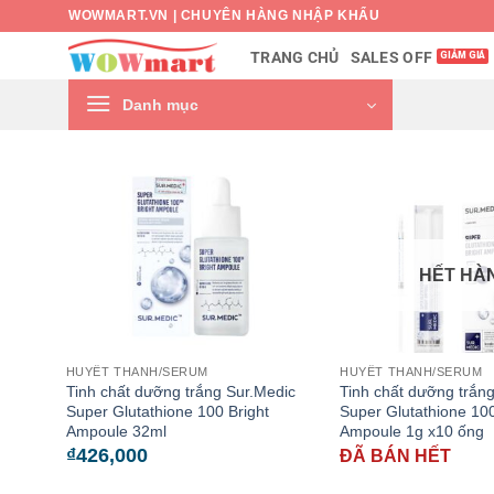
Bỏ
WOWMART.VN | CHUYÊN HÀNG NHẬP KHẨU
qua
SALES OFF
TRANG CHỦ
nội
dung
Danh mục
HẾT HÀ
HUYẾT THANH/SERUM
HUYẾT THANH/SERUM
Tinh chất dưỡng trắng Sur.Medic
Tinh chất dưỡng trắn
Super Glutathione 100 Bright
Super Glutathione 100
Ampoule 32ml
Ampoule 1g x10 ống
₫
426,000
ĐÃ BÁN HẾT