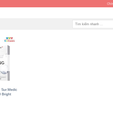
Chín
Tìm
kiếm:
NG
g Sur.Medic
 Bright