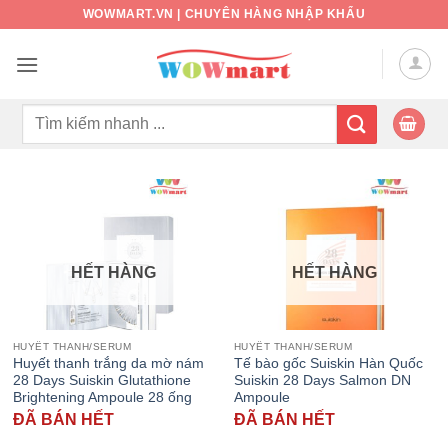
Bỏ
WOWMART.VN | CHUYÊN HÀNG NHẬP KHẨU
qua
nội
dung
Tìm
kiếm:
HẾT HÀNG
HẾT HÀNG
HUYẾT THANH/SERUM
HUYẾT THANH/SERUM
Huyết thanh trắng da mờ nám
Tế bào gốc Suiskin Hàn Quốc
28 Days Suiskin Glutathione
Suiskin 28 Days Salmon DN
Brightening Ampoule 28 ống
Ampoule
ĐÃ BÁN HẾT
ĐÃ BÁN HẾT