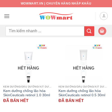
Bỏ
WOWMART.VN | CHUYÊN HÀNG NHẬP KHẨU
qua
nội
dung
Tìm
kiếm:
HẾT HÀNG
HẾT HÀNG
KEM DƯỠNG/DẦU DƯỠNG/XỊT DƯỠNG
KEM DƯỠNG/DẦU DƯỠNG/XỊT DƯỠNG
Kem dưỡng chống lão hóa
Kem dưỡng chống lão hóa
SkinCeuticals retinol 1.0 30ml
SkinCeuticals retinol 0.5 30ml
ĐÃ BÁN HẾT
ĐÃ BÁN HẾT