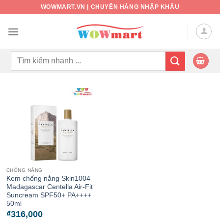
Bỏ
WOWMART.VN | CHUYÊN HÀNG NHẬP KHẨU
qua
nội
dung
Tìm
kiếm:
CHỐNG NẮNG
Kem chống nắng Skin1004
Madagascar Centella Air-Fit
Suncream SPF50+ PA++++
50ml
₫
316,000