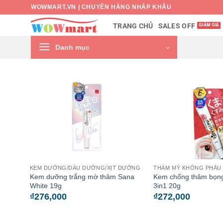
Bỏ
WOWMART.VN | CHUYÊN HÀNG NHẬP KHẨU
qua
SALES OFF
TRANG CHỦ
nội
dung
Danh mục
KEM DƯỠNG/DẦU DƯỠNG/XỊT DƯỠNG
THẨM MỸ KHÔNG PHẪU
Kem dưỡng trắng mờ thâm Sana
Kem chống thâm bọn
White 19g
3in1 20g
₫
276,000
₫
272,000