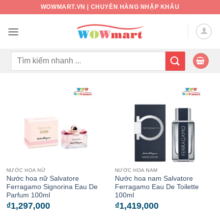
Bỏ
WOWMART.VN | CHUYÊN HÀNG NHẬP KHẨU
qua
nội
dung
Tìm
kiếm:
NƯỚC HOA NỮ
NƯỚC HOA NAM
Nước hoa nữ Salvatore
Nước hoa nam Salvatore
Ferragamo Signorina Eau De
Ferragamo Eau De Toilette
Parfum 100ml
100ml
₫
1,297,000
₫
1,419,000