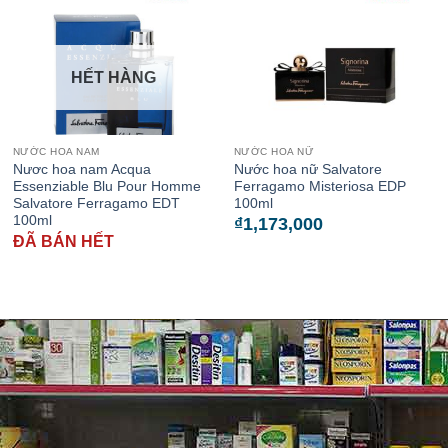
HẾT HÀNG
NƯỚC HOA NAM
NƯỚC HOA NỮ
Nươc hoa nam Acqua
Nước hoa nữ Salvatore
Essenziable Blu Pour Homme
Ferragamo Misteriosa EDP
Salvatore Ferragamo EDT
100ml
100ml
₫
1,173,000
ĐÃ BÁN HẾT