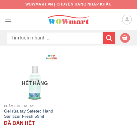
Bỏ
WOWMART.VN | CHUYÊN HÀNG NHẬP KHẨU
qua
nội
dung
Tìm
kiếm:
HẾT HÀNG
CHĂM SÓC DA TAY
Gel rửa tay Safetec Hand
Sanitizer Fresh 59ml
ĐÃ BÁN HẾT