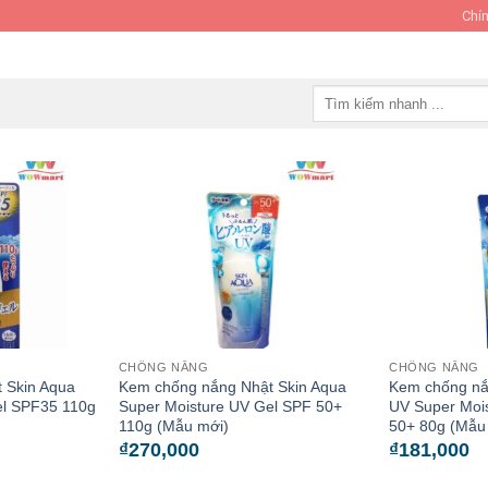
Chín
Tìm
kiếm:
CHỐNG NẮNG
CHỐNG NẮNG
 Skin Aqua
Kem chống nắng Nhật Skin Aqua
Kem chống nắ
el SPF35 110g
Super Moisture UV Gel SPF 50+
UV Super Moi
110g (Mẫu mới)
50+ 80g (Mẫu
₫
270,000
₫
181,000