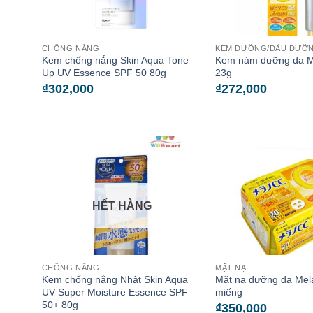
CHỐNG NẮNG
KEM DƯỠNG/DẦU DƯỠN
Kem chống nắng Skin Aqua Tone
Kem nám dưỡng da 
Up UV Essence SPF 50 80g
23g
₫
302,000
₫
272,000
HẾT HÀNG
CHỐNG NẮNG
MẶT NẠ
Kem chống nắng Nhật Skin Aqua
Mặt nạ dưỡng da Mel
UV Super Moisture Essence SPF
miếng
50+ 80g
₫
350,000