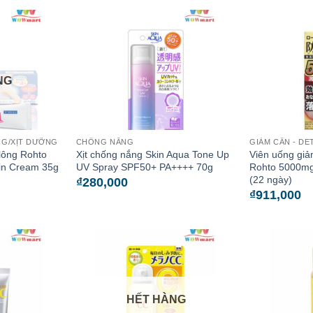
NG
G/XỊT DƯỠNG
CHỐNG NẮNG
GIẢM CÂN - DE
lông Rohto
Xịt chống nắng Skin Aqua Tone Up
Viên uống gi
kin Cream 35g
UV Spray SPF50+ PA++++ 70g
Rohto 5000mg
(22 ngày)
₫
280,000
₫
911,000
HẾT HÀNG