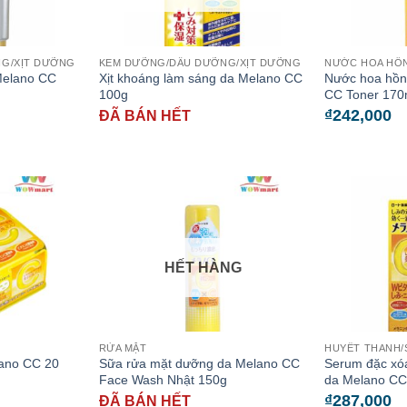
G/XỊT DƯỠNG
KEM DƯỠNG/DẦU DƯỠNG/XỊT DƯỠNG
NƯỚC HOA HỒ
Melano CC
Xịt khoáng làm sáng da Melano CC
Nước hoa hồn
100g
CC Toner 170
₫
242,000
ĐÃ BÁN HẾT
HẾT HÀNG
RỬA MẶT
HUYẾT THANH
ano CC 20
Sữa rửa mặt dưỡng da Melano CC
Serum đặc xó
Face Wash Nhật 150g
da Melano CC
₫
287,000
ĐÃ BÁN HẾT