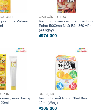
NG/TONER
GIẢM CÂN - DETOX
g sáng da Melano
Viên uống giảm cân, giảm mỡ bụng
ml
Rohto 5000mg Nhật Bản 360 viên
(30 ngày)
₫
974,000
/SERUM
BẢO VỆ MẮT
a nám , mụn dưỡng
Nước nhỏ mắt Rohto Nhật Bản
 20ml
12ml (Vàng)
₫
105,000