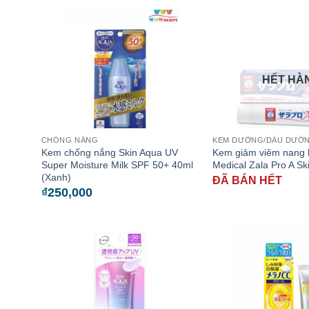
HẾT HÀ
CHỐNG NẮNG
KEM DƯỠNG/DẦU DƯỠN
Kem chống nắng Skin Aqua UV
Kem giảm viêm nang 
Super Moisture Milk SPF 50+ 40ml
Medical Zala Pro A S
(Xanh)
ĐÃ BÁN HẾT
₫
250,000