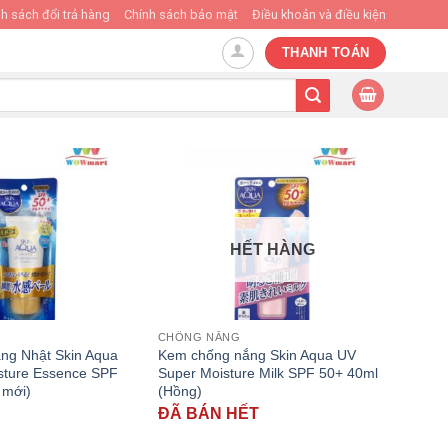
h sách đổi trả hàng
Chính sách bảo mật
Điều khoản và điều kiện
THANH TOÁN
HẾT HÀNG
CHỐNG NẮNG
ng Nhật Skin Aqua
Kem chống nắng Skin Aqua UV
sture Essence SPF
Super Moisture Milk SPF 50+ 40ml
 mới)
(Hồng)
ĐÃ BÁN HẾT