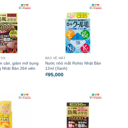
TOX
BẢO VỆ MẮT
ảm cân, giảm mỡ bụng
Nước nhỏ mắt Rohto Nhật Bản
 Nhật Bản 264 viên
12ml (Xanh)
₫
95,000