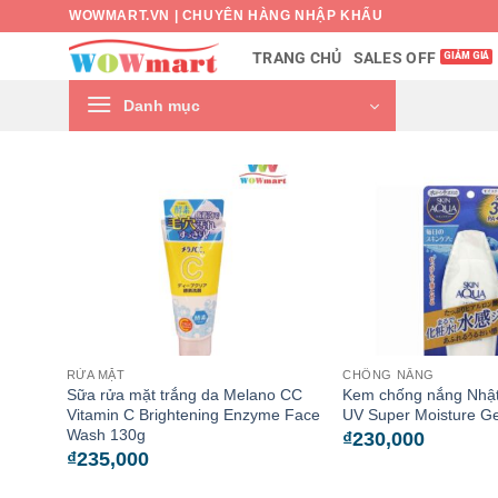
Bỏ
WOWMART.VN | CHUYÊN HÀNG NHẬP KHẨU
qua
SALES OFF
TRANG CHỦ
nội
dung
Danh mục
RỬA MẶT
CHỐNG NẮNG
Sữa rửa mặt trắng da Melano CC
Kem chống nắng Nhật
Vitamin C Brightening Enzyme Face
UV Super Moisture G
Wash 130g
₫
230,000
₫
235,000