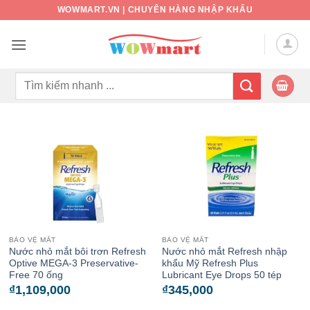
Bỏ
WOWMART.VN | CHUYÊN HÀNG NHẬP KHẨU
qua
nội
dung
Tìm
kiếm:
BẢO VỆ MẮT
BẢO VỆ MẮT
Nước nhỏ mắt bôi trơn Refresh
Nước nhỏ mắt Refresh nhập
Optive MEGA-3 Preservative-
khẩu Mỹ Refresh Plus
Free 70 ống
Lubricant Eye Drops 50 tép
₫
1,109,000
₫
345,000