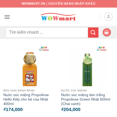
Bỏ
WOWMART.VN | CHUYÊN HÀNG NHẬP KHẨU
qua
nội
dung
Tìm
kiếm:
BÀN CHẢI ĐÁNH RĂNG
NƯỚC SÚC MIỆNG
Nuớc súc miệng Propolinse
Nước súc miệng làm trắng
Hello Kitty cho bé của Nhật
Propolinse Green Nhật 600ml
400ml
(Chai xanh)
₫
174,000
₫
204,000