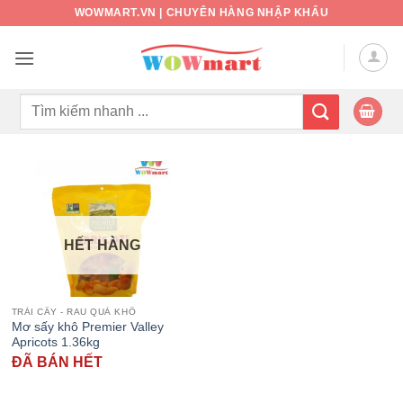
Bỏ
WOWMART.VN | CHUYÊN HÀNG NHẬP KHẨU
qua
nội
dung
Tìm
kiếm:
HẾT HÀNG
TRÁI CÂY - RAU QUẢ KHÔ
Mơ sấy khô Premier Valley
Apricots 1.36kg
ĐÃ BÁN HẾT