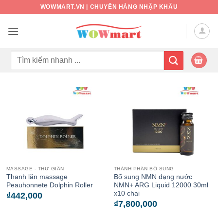
Bỏ
WOWMART.VN | CHUYÊN HÀNG NHẬP KHẨU
qua
nội
dung
Tìm
kiếm:
MASSAGE - THƯ GIÃN
THÀNH PHẦN BỔ SUNG
Thanh lăn massage
Bổ sung NMN dạng nước
Peauhonnete Dolphin Roller
NMN+ ARG Liquid 12000 30ml
x10 chai
₫
442,000
₫
7,800,000