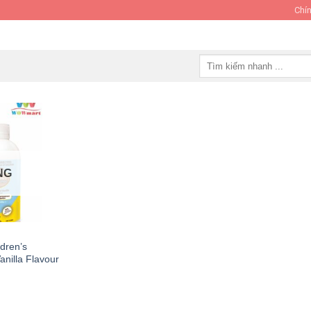
Chín
Tìm
kiếm:
NG
ldren’s
nilla Flavour