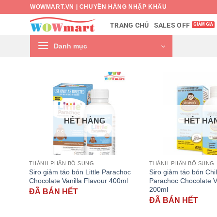
Bỏ
WOWMART.VN | CHUYÊN HÀNG NHẬP KHẨU
qua
SALES OFF
TRANG CHỦ
nội
dung
Danh mục
HẾT HÀNG
HẾT HÀ
THÀNH PHẦN BỔ SUNG
THÀNH PHẦN BỔ SUNG
Siro giảm táo bón Little Parachoc
Siro giảm táo bón Chi
Chocolate Vanilla Flavour 400ml
Parachoc Chocolate Va
200ml
ĐÃ BÁN HẾT
ĐÃ BÁN HẾT