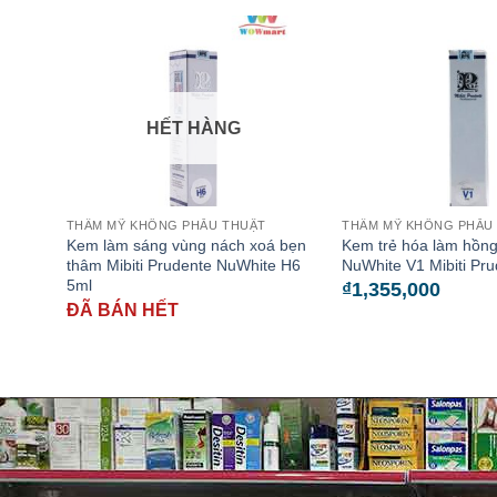
HẾT HÀNG
THẨM MỸ KHÔNG PHẪU THUẬT
THẨM MỸ KHÔNG PHẪU
Kem làm sáng vùng nách xoá bẹn
Kem trẻ hóa làm hồng
thâm Mibiti Prudente NuWhite H6
NuWhite V1 Mibiti Pr
5ml
₫
1,355,000
ĐÃ BÁN HẾT