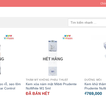
Chín
Tìm
kiếm:
NG
HẾT HÀNG
THẨM MỸ KHÔNG PHẪU THUẬT
DƯỠNG MÔI
ẹo rỗ, sẹo lõm
Kem xóa nám mặt Mibiti Prudente
Kem khử thâm 
ar Control
NuWhite M1 5ml
Prudente NuW
₫
769,000
ĐÃ BÁN HẾT