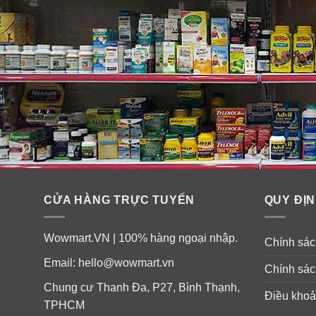
CỬA HÀNG TRỰC TUYẾN
QUY ĐỊN
Wowmart.VN | 100% hàng ngoại nhập.
Chính sách
Email:
hello@wowmart.vn
Chính sác
Chung cư Thanh Đa, P27, Bình Thạnh,
Điều khoả
TPHCM