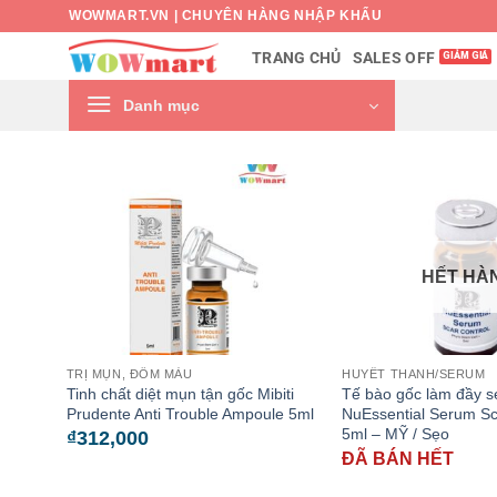
Bỏ
WOWMART.VN | CHUYÊN HÀNG NHẬP KHẨU
qua
SALES OFF
TRANG CHỦ
nội
dung
Danh mục
HẾT HÀ
TRỊ MỤN, ĐỐM MÀU
HUYẾT THANH/SERUM
Tinh chất diệt mụn tận gốc Mibiti
Tế bào gốc làm đầy s
Prudente Anti Trouble Ampoule 5ml
NuEssential Serum Sc
5ml – MỸ / Sẹo
₫
312,000
ĐÃ BÁN HẾT