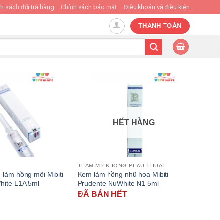
h sách đổi trả hàng
Chính sách bảo mật
Điều khoản và điều kiện
THANH TOÁN
HẾT HÀNG
THẨM MỸ KHÔNG PHẪU THUẬT
làm hồng môi Mibiti
Kem làm hồng nhũ hoa Mibiti
hite L1A 5ml
Prudente NuWhite N1 5ml
ĐÃ BÁN HẾT