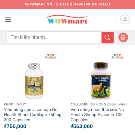
Bỏ
WOWMART.VN | CHUYÊN HÀNG NHẬP KHẨU
qua
nội
dung
Tìm
kiếm:
KHỚP - GOUT
COLLAGEN, SỮA ONG CHÚA, NHAU THAI CỪU
Viên uống sụn vi cá mập Nu-
Viên uống nhau thai cừu Nu-
Health Shark Cartilage 750mg
Health Sheep Placenta 100
300 Capsules
Capsules
₫
750,000
₫
563,000