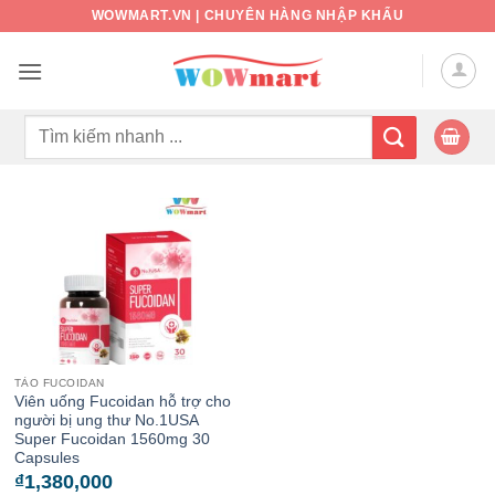
Bỏ
WOWMART.VN | CHUYÊN HÀNG NHẬP KHẨU
qua
nội
dung
Tìm
kiếm:
TẢO FUCOIDAN
Viên uống Fucoidan hỗ trợ cho
người bị ung thư No.1USA
Super Fucoidan 1560mg 30
Capsules
₫
1,380,000