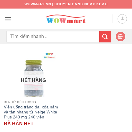
Bỏ
WOWMART.VN | CHUYÊN HÀNG NHẬP KHẨU
qua
nội
dung
Tìm
kiếm:
HẾT HÀNG
ĐẸP TỪ BÊN TRONG
Viên uống trắng da, xóa nám
và tàn nhang từ Neige White
Plus 240 mg 240 viên
ĐÃ BÁN HẾT