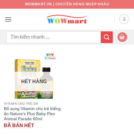
Bỏ
WOWMART.VN | CHUYÊN HÀNG NHẬP KHẨU
qua
nội
dung
Tìm
kiếm:
HẾT HÀNG
VITAMIN CHO TRẺ EM
Bổ sung Vitamin cho trẻ biếng
ăn Nature’s Plus Baby Plex
Animal Parade 60ml
ĐÃ BÁN HẾT