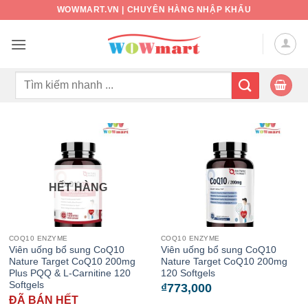
Bỏ
WOWMART.VN | CHUYÊN HÀNG NHẬP KHẨU
qua
nội
dung
Tìm
kiếm:
HẾT HÀNG
COQ10 ENZYME
COQ10 ENZYME
Viên uống bổ sung CoQ10
Viên uống bổ sung CoQ10
Nature Target CoQ10 200mg
Nature Target CoQ10 200mg
Plus PQQ & L-Carnitine 120
120 Softgels
Softgels
₫
773,000
ĐÃ BÁN HẾT