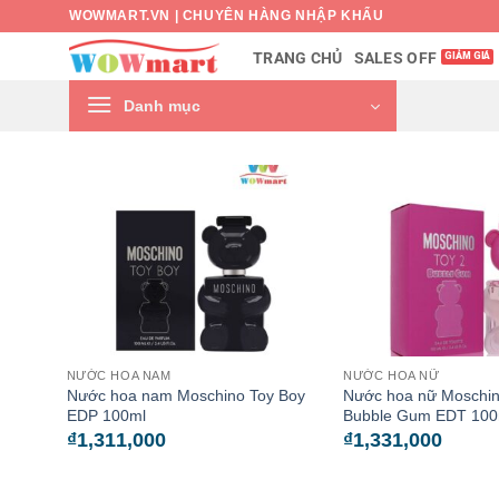
Bỏ
WOWMART.VN | CHUYÊN HÀNG NHẬP KHẨU
qua
SALES OFF
TRANG CHỦ
nội
dung
Danh mục
NƯỚC HOA NAM
NƯỚC HOA NỮ
Nước hoa nam Moschino Toy Boy
Nước hoa nữ Moschin
EDP 100ml
Bubble Gum EDT 100
₫
1,311,000
₫
1,331,000