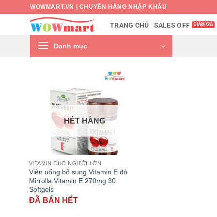
Bỏ
WOWMART.VN | CHUYÊN HÀNG NHẬP KHẨU
qua
SALES OFF
TRANG CHỦ
nội
dung
Danh mục
HẾT HÀNG
VITAMIN CHO NGƯỜI LỚN
Viên uống bổ sung Vitamin E đỏ
Mirrolla Vitamin E 270mg 30
Softgels
ĐÃ BÁN HẾT