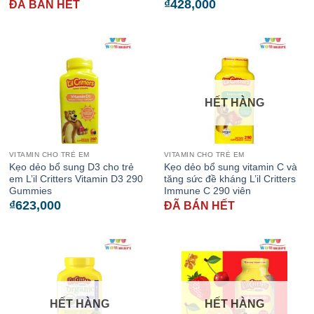
₫
428,000
ĐÃ BÁN HẾT
HẾT HÀNG
VITAMIN CHO TRẺ EM
VITAMIN CHO TRẺ EM
Kẹo dẻo bổ sung D3 cho trẻ
Kẹo dẻo bổ sung vitamin C và
em L’il Critters Vitamin D3 290
tăng sức đề kháng L’il Critters
Gummies
Immune C 290 viên
₫
623,000
ĐÃ BÁN HẾT
HẾT HÀNG
HẾT HÀNG