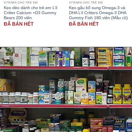
VITAMIN CHO TRẺ EM
VITAMIN CHO TRẺ EM
Kẹo dẻo dành cho trẻ em L’il
Kẹo gấu bổ sung Omega-3 và
Critter Calcium +D3 Gummy
DHA L’il Critters Omega-3 DHA
Bears 200 viên
Gummy Fish 180 viên (Mẫu cũ)
ĐÃ BÁN HẾT
ĐÃ BÁN HẾT