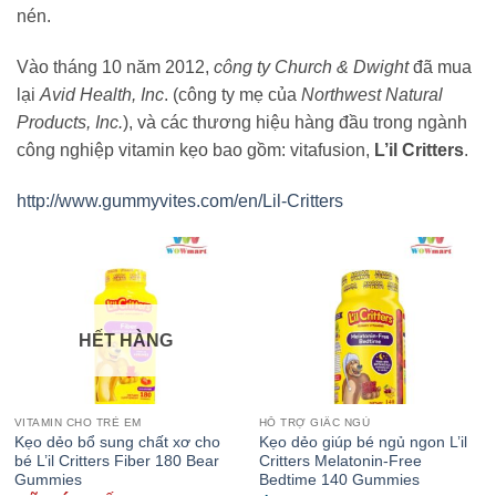
nén.
Vào tháng 10 năm 2012,
công ty Church & Dwight
đã mua
lại
Avid Health, Inc
. (công ty mẹ của
Northwest Natural
Products, Inc.
), và các thương hiệu hàng đầu trong ngành
công nghiệp vitamin kẹo bao gồm: vitafusion,
L’il Critters
.
http://www.gummyvites.com/en/Lil-Critters
HẾT HÀNG
VITAMIN CHO TRẺ EM
HỖ TRỢ GIẤC NGỦ
Kẹo dẻo bổ sung chất xơ cho
Kẹo dẻo giúp bé ngủ ngon L’il
bé L’il Critters Fiber 180 Bear
Critters Melatonin-Free
Gummies
Bedtime 140 Gummies