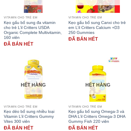
VITAMIN CHO TRẺ EM
VITAMIN CHO TRẺ EM
Kẹo gấu bổ sung đa vitamin
Kẹo gấu bổ sung Canxi cho trẻ
cho trẻ L’il Critters USDA
em L’il Critters Calcium +D3
Organic Complete Multivitamin,
250 Gummies
160 viên
ĐÃ BÁN HẾT
ĐÃ BÁN HẾT
HẾT HÀNG
HẾT HÀNG
VITAMIN CHO TRẺ EM
VITAMIN CHO TRẺ EM
Kẹo dẻo bổ sung nhiều loại
Kẹo gấu bổ sung Omega-3 và
Vitamin L’il Critters Gummy
DHA L’il Critters Omega-3 DHA
Vites 300 viên
Gummy Fish 220 viên
ĐÃ BÁN HẾT
ĐÃ BÁN HẾT