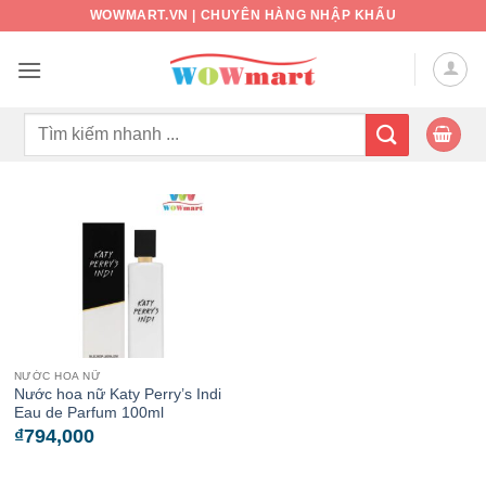
Bỏ
WOWMART.VN | CHUYÊN HÀNG NHẬP KHẨU
qua
nội
dung
Tìm
kiếm:
NƯỚC HOA NỮ
Nước hoa nữ Katy Perry’s Indi
Eau de Parfum 100ml
₫
794,000