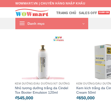
Bỏ
WOWMART.VN | CHUYÊN HÀNG NHẬP KHẨU
qua
SALES OFF
TRANG CHỦ
nội
dung
Danh mục
KEM DƯỠNG/DẦU DƯỠNG/XỊT DƯỠNG
KEM DƯỠNG/DẦU DƯỠN
Nhũ tương dưỡng trắng da Cindel
Kem kích trắng da Cin
Tox Booter Emulsion 120ml
Cream 50ml
₫
545,000
₫
650,000