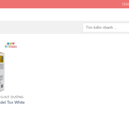
Chín
Tìm
kiếm:
G/XỊT DƯỠNG
del Tox White