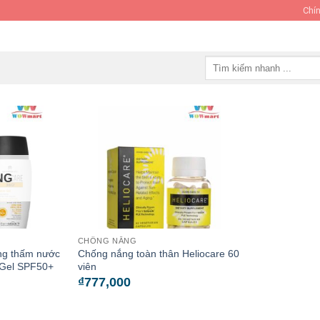
Chín
Tìm
kiếm:
NG
CHỐNG NẮNG
ng thấm nước
Chống nắng toàn thân Heliocare 60
 Gel SPF50+
viên
₫
777,000