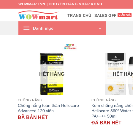
Bỏ
WOWMART.VN | CHUYÊN HÀNG NHẬP KHẨU
qua
SALES OFF
TRANG CHỦ
nội
dung
Danh mục
HẾT HÀNG
HẾT HÀ
CHỐNG NẮNG
CHỐNG NẮNG
Chống nắng toàn thân Heliocare
Kem chống nắng chố
Advanced 120 viên
Heliocare 360º Water
PA++++ 50ml
ĐÃ BÁN HẾT
ĐÃ BÁN HẾT