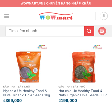
Bỏ
WOWMART.VN | CHUYÊN HÀNG NHẬP KHẨU
qua
nội
dung
Tìm
kiếm:
ĐẬU - HẠT SẤY KHÔ
ĐẬU - HẠT SẤY KHÔ
Hạt chia Úc Healthy Food &
Hạt chia Úc Healthy Food &
Nuts Organic Chia Seeds 1kg
Nuts Organic Chia Seeds 500g
₫
369,000
₫
196,000