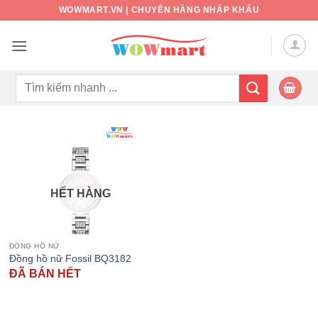
Bỏ
WOWMART.VN | CHUYÊN HÀNG NHẬP KHẨU
qua
nội
dung
Tìm
kiếm:
HẾT HÀNG
ĐỒNG HỒ NỮ
Đồng hồ nữ Fossil BQ3182
ĐÃ BÁN HẾT