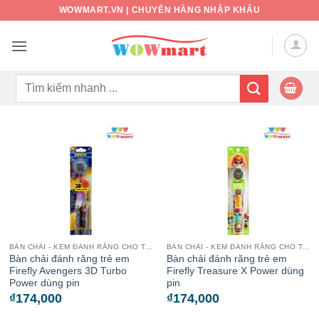
Bỏ
WOWMART.VN | CHUYÊN HÀNG NHẬP KHẨU
qua
nội
dung
Tìm
kiếm:
BÀN CHẢI - KEM ĐÁNH RĂNG CHO TRẺ
BÀN CHẢI - KEM ĐÁNH RĂNG CHO TRẺ
Bàn chải đánh răng trẻ em
Bàn chải đánh răng trẻ em
Firefly Avengers 3D Turbo
Firefly Treasure X Power dùng
Power dùng pin
pin
₫
174,000
₫
174,000