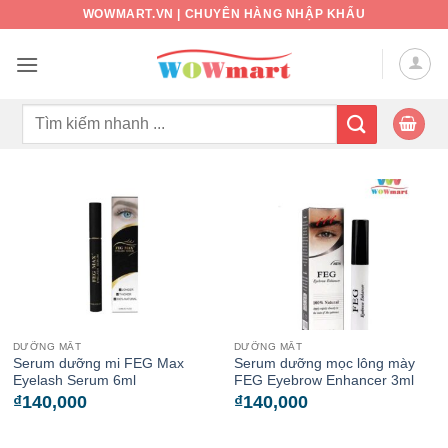
Bỏ
WOWMART.VN | CHUYÊN HÀNG NHẬP KHẨU
qua
nội
dung
Tìm
kiếm:
DƯỠNG MẮT
DƯỠNG MẮT
Serum dưỡng mi FEG Max
Serum dưỡng mọc lông mày
Eyelash Serum 6ml
FEG Eyebrow Enhancer 3ml
₫
140,000
₫
140,000