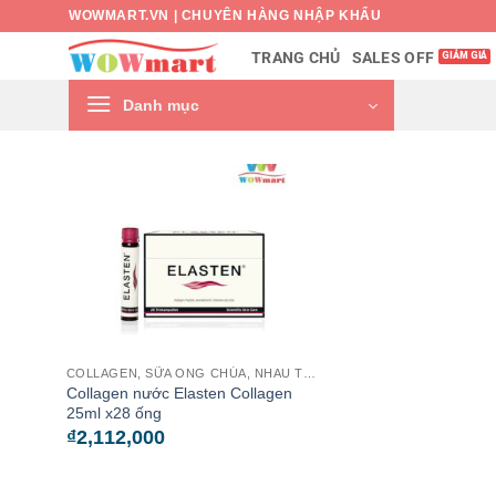
Bỏ
WOWMART.VN | CHUYÊN HÀNG NHẬP KHẨU
qua
SALES OFF
TRANG CHỦ
nội
dung
Danh mục
COLLAGEN, SỮA ONG CHÚA, NHAU THAI CỪU
Collagen nước Elasten Collagen
25ml x28 ống
₫
2,112,000